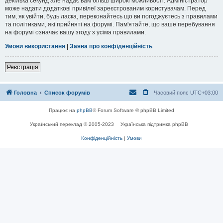
декілька секунд але надає вам більш широкі можливості. Адміністратор
може надати додаткові привілеї зареєстрованим користувачам. Перед
тим, як увійти, будь ласка, переконайтесь що ви погоджуєтесь з правилами
та політиками, які прийняті на форумі. Пам'ятайте, що ваше перебування
на форумі означає вашу згоду з усіма правилами.
Умови використання
|
Заява про конфіденційність
Реєстрація
Головна
Список форумів
Часовий пояс
UTC+03:00
Працює на
phpBB
® Forum Software © phpBB Limited
Український переклад © 2005-2023
Українська підтримка phpBB
Конфіденційність
|
Умови