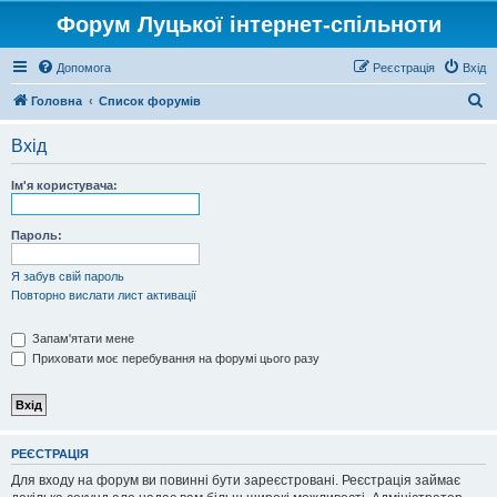
Форум Луцької інтернет-спільноти
Допомога
Реєстрація
Вхід
П
Головна
Список форумів
о
Вхід
ш
у
Ім'я користувача:
к
Пароль:
Я забув свій пароль
Повторно вислати лист активації
Запам'ятати мене
Приховати моє перебування на форумі цього разу
РЕЄСТРАЦІЯ
Для входу на форум ви повинні бути зареєстровані. Реєстрація займає