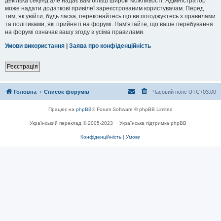
декілька секунд але надає вам більш широкі можливості. Адміністратор
може надати додаткові привілеї зареєстрованим користувачам. Перед
тим, як увійти, будь ласка, переконайтесь що ви погоджуєтесь з правилами
та політиками, які прийняті на форумі. Пам'ятайте, що ваше перебування
на форумі означає вашу згоду з усіма правилами.
Умови використання
|
Заява про конфіденційність
Реєстрація
Головна
Список форумів
Часовий пояс
UTC+03:00
Працює на
phpBB
® Forum Software © phpBB Limited
Український переклад © 2005-2023
Українська підтримка phpBB
Конфіденційність
|
Умови