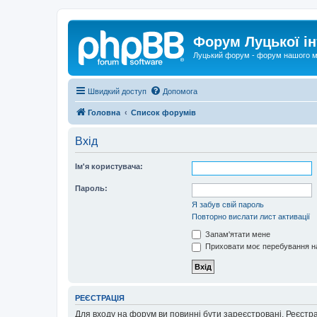
Форум Луцької ін
Луцький форум - форум нашого м
Швидкий доступ
Допомога
Головна
Список форумів
Вхід
Ім'я користувача:
Пароль:
Я забув свій пароль
Повторно вислати лист активації
Запам'ятати мене
Приховати моє перебування на
РЕЄСТРАЦІЯ
Для входу на форум ви повинні бути зареєстровані. Реєстр