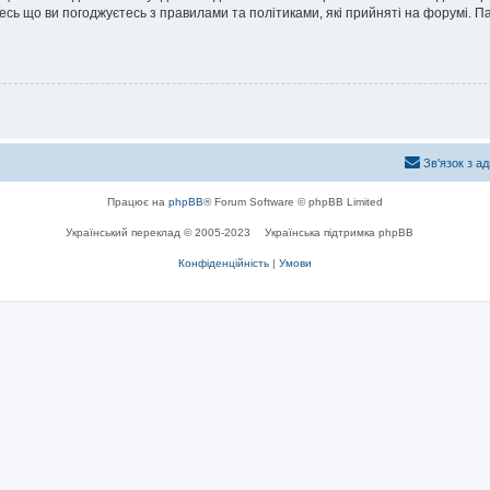
йтесь що ви погоджуєтесь з правилами та політиками, які прийняті на форумі.
Зв'язок з а
Працює на
phpBB
® Forum Software © phpBB Limited
Український переклад © 2005-2023
Українська підтримка phpBB
Конфіденційність
|
Умови