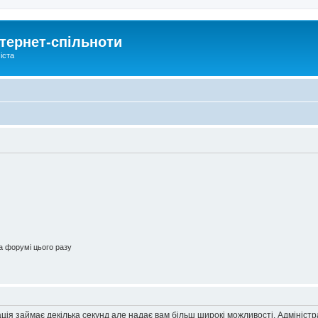
тернет-спільноти
іста
 форумі цього разу
ація займає декілька секунд але надає вам більш широкі можливості. Адмініст