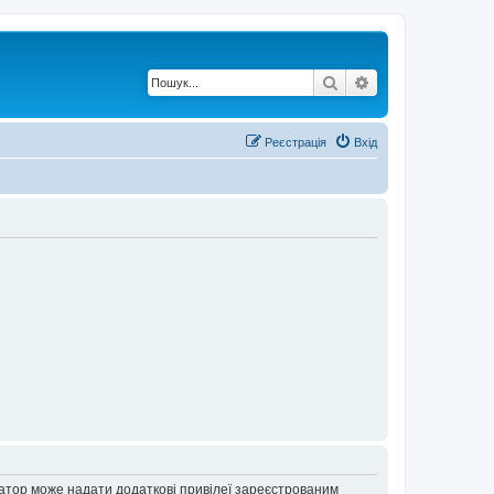
Пошук
Розширений по
Реєстрація
Вхід
ратор може надати додаткові привілеї зареєстрованим