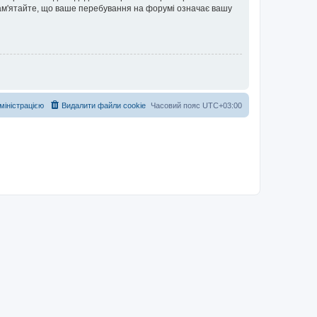
 Пам'ятайте, що ваше перебування на форумі означає вашу
дміністрацією
Видалити файли cookie
Часовий пояс
UTC+03:00