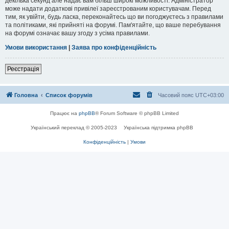
декілька секунд але надає вам більш широкі можливості. Адміністратор
може надати додаткові привілеї зареєстрованим користувачам. Перед
тим, як увійти, будь ласка, переконайтесь що ви погоджуєтесь з правилами
та політиками, які прийняті на форумі. Пам'ятайте, що ваше перебування
на форумі означає вашу згоду з усіма правилами.
Умови використання
|
Заява про конфіденційність
Реєстрація
Головна
Список форумів
Часовий пояс
UTC+03:00
Працює на
phpBB
® Forum Software © phpBB Limited
Український переклад © 2005-2023
Українська підтримка phpBB
Конфіденційність
|
Умови