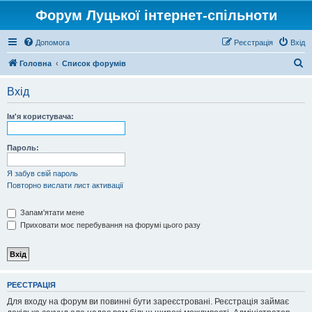
Форум Луцької інтернет-спільноти
Допомога
Реєстрація
Вхід
П
Головна
Список форумів
о
Вхід
ш
у
Ім'я користувача:
к
Пароль:
Я забув свій пароль
Повторно вислати лист активації
Запам'ятати мене
Приховати моє перебування на форумі цього разу
РЕЄСТРАЦІЯ
Для входу на форум ви повинні бути зареєстровані. Реєстрація займає