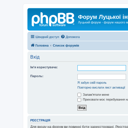
Форум Луцької ін
Луцький форум - форум нашого м
Швидкий доступ
Допомога
Головна
Список форумів
Вхід
Ім'я користувача:
Пароль:
Я забув свій пароль
Повторно вислати лист активації
Запам'ятати мене
Приховати моє перебування на
РЕЄСТРАЦІЯ
Для входу на форум ви повинні бути зареєстровані. Реєстр