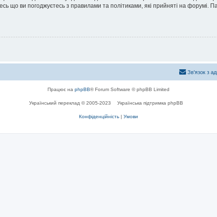
йтесь що ви погоджуєтесь з правилами та політиками, які прийняті на форумі.
Зв'язок з а
Працює на
phpBB
® Forum Software © phpBB Limited
Український переклад © 2005-2023
Українська підтримка phpBB
Конфіденційність
|
Умови