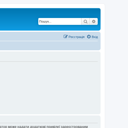
Пошук
Розширений по
Реєстрація
Вхід
ратор може надати додаткові привілеї зареєстрованим