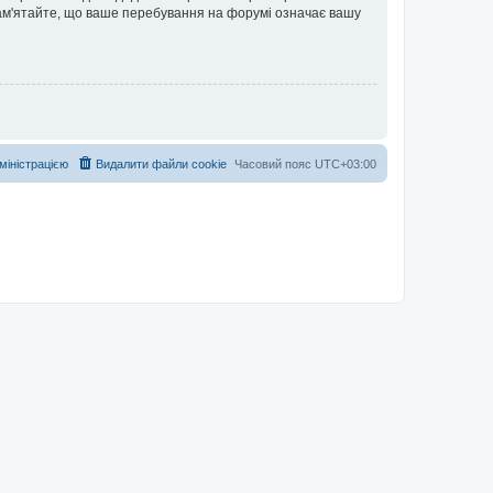
 Пам'ятайте, що ваше перебування на форумі означає вашу
дміністрацією
Видалити файли cookie
Часовий пояс
UTC+03:00