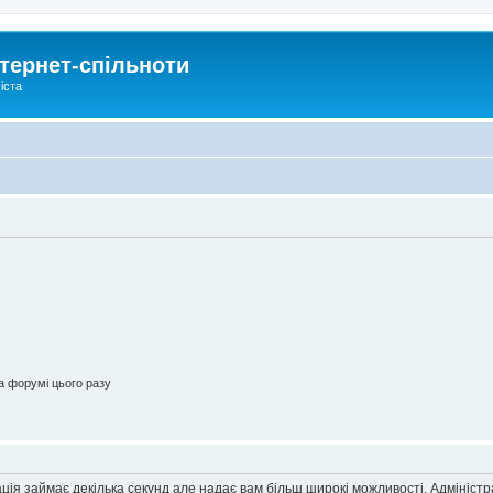
тернет-спільноти
іста
 форумі цього разу
ація займає декілька секунд але надає вам більш широкі можливості. Адмініст