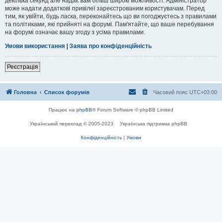
декілька секунд але надає вам більш широкі можливості. Адміністратор
може надати додаткові привілеї зареєстрованим користувачам. Перед
тим, як увійти, будь ласка, переконайтесь що ви погоджуєтесь з правилами
та політиками, які прийняті на форумі. Пам'ятайте, що ваше перебування
на форумі означає вашу згоду з усіма правилами.
Умови використання
|
Заява про конфіденційність
Реєстрація
Головна
Список форумів
Часовий пояс
UTC+03:00
Працює на
phpBB
® Forum Software © phpBB Limited
Український переклад © 2005-2023
Українська підтримка phpBB
Конфіденційність
|
Умови