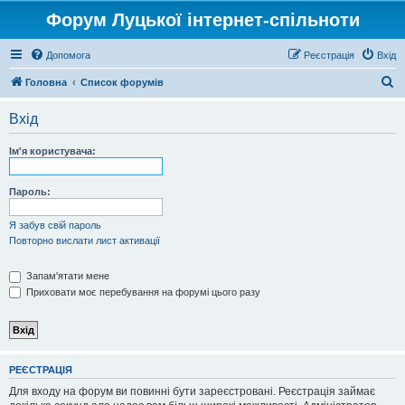
Форум Луцької інтернет-спільноти
Допомога
Реєстрація
Вхід
П
Головна
Список форумів
о
Вхід
ш
у
Ім'я користувача:
к
Пароль:
Я забув свій пароль
Повторно вислати лист активації
Запам'ятати мене
Приховати моє перебування на форумі цього разу
РЕЄСТРАЦІЯ
Для входу на форум ви повинні бути зареєстровані. Реєстрація займає