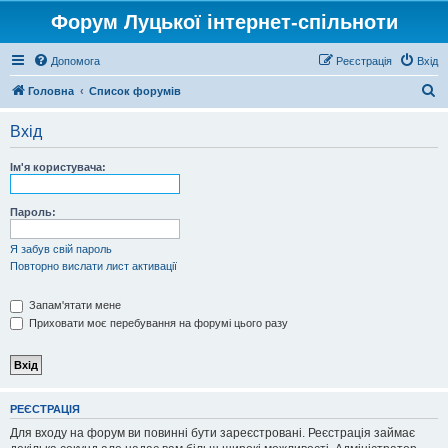
Форум Луцької інтернет-спільноти
Допомога
Реєстрація
Вхід
П
Головна
Список форумів
о
Вхід
ш
у
Ім'я користувача:
к
Пароль:
Я забув свій пароль
Повторно вислати лист активації
Запам'ятати мене
Приховати моє перебування на форумі цього разу
РЕЄСТРАЦІЯ
Для входу на форум ви повинні бути зареєстровані. Реєстрація займає