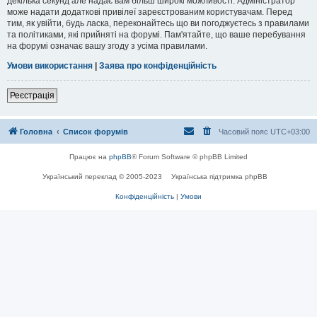
декілька секунд але надає вам більш широкі можливості. Адміністратор
може надати додаткові привілеї зареєстрованим користувачам. Перед
тим, як увійти, будь ласка, переконайтесь що ви погоджуєтесь з правилами
та політиками, які прийняті на форумі. Пам'ятайте, що ваше перебування
на форумі означає вашу згоду з усіма правилами.
Умови використання
|
Заява про конфіденційність
Реєстрація
Головна
Список форумів
Часовий пояс
UTC+03:00
Працює на
phpBB
® Forum Software © phpBB Limited
Український переклад © 2005-2023
Українська підтримка phpBB
Конфіденційність
|
Умови