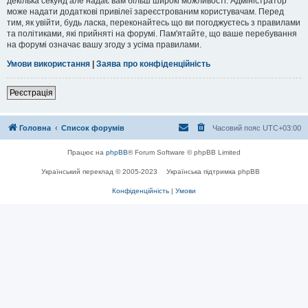
декілька секунд але надає вам більш широкі можливості. Адміністратор
може надати додаткові привілеї зареєстрованим користувачам. Перед
тим, як увійти, будь ласка, переконайтесь що ви погоджуєтесь з правилами
та політиками, які прийняті на форумі. Пам'ятайте, що ваше перебування
на форумі означає вашу згоду з усіма правилами.
Умови використання
|
Заява про конфіденційність
Реєстрація
Головна
Список форумів
Часовий пояс
UTC+03:00
Працює на
phpBB
® Forum Software © phpBB Limited
Український переклад © 2005-2023
Українська підтримка phpBB
Конфіденційність
|
Умови