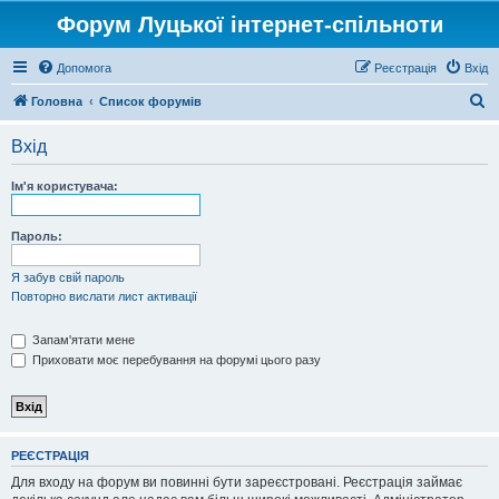
Форум Луцької інтернет-спільноти
Допомога
Реєстрація
Вхід
П
Головна
Список форумів
о
Вхід
ш
у
Ім'я користувача:
к
Пароль:
Я забув свій пароль
Повторно вислати лист активації
Запам'ятати мене
Приховати моє перебування на форумі цього разу
РЕЄСТРАЦІЯ
Для входу на форум ви повинні бути зареєстровані. Реєстрація займає