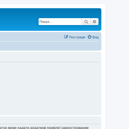
Пошук
Розширений по
Реєстрація
Вхід
ратор може надати додаткові привілеї зареєстрованим