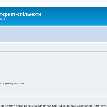
тернет-спільноти
іста
 форумі цього разу
ація займає декілька секунд але надає вам більш широкі можливості. Адмініст