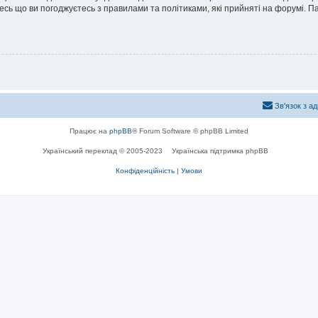
йтесь що ви погоджуєтесь з правилами та політиками, які прийняті на форумі.
Зв'язок з а
Працює на
phpBB
® Forum Software © phpBB Limited
Український переклад © 2005-2023
Українська підтримка phpBB
Конфіденційність
|
Умови