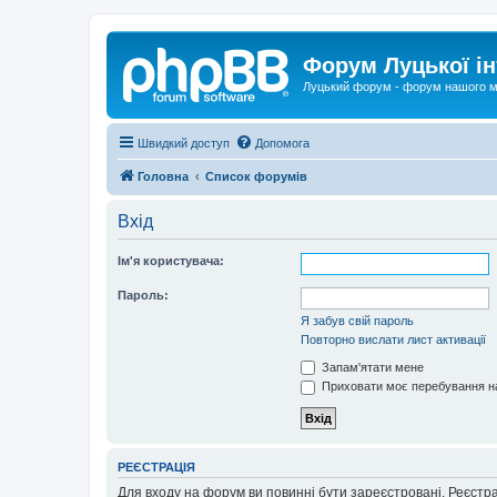
Форум Луцької ін
Луцький форум - форум нашого м
Швидкий доступ
Допомога
Головна
Список форумів
Вхід
Ім'я користувача:
Пароль:
Я забув свій пароль
Повторно вислати лист активації
Запам'ятати мене
Приховати моє перебування на
РЕЄСТРАЦІЯ
Для входу на форум ви повинні бути зареєстровані. Реєстр