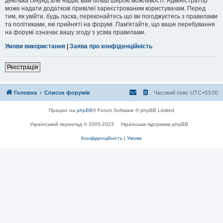
декілька секунд але надає вам більш широкі можливості. Адміністратор
може надати додаткові привілеї зареєстрованим користувачам. Перед
тим, як увійти, будь ласка, переконайтесь що ви погоджуєтесь з правилами
та політиками, які прийняті на форумі. Пам'ятайте, що ваше перебування
на форумі означає вашу згоду з усіма правилами.
Умови використання
|
Заява про конфіденційність
Реєстрація
Головна
Список форумів
Часовий пояс
UTC+03:00
Працює на
phpBB
® Forum Software © phpBB Limited
Український переклад © 2005-2023
Українська підтримка phpBB
Конфіденційність
|
Умови