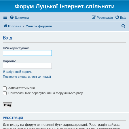
Форум Луцької інтернет-спільноти
Допомога
Реєстрація
Вхід
П
Головна
Список форумів
о
Вхід
ш
у
Ім'я користувача:
к
Пароль:
Я забув свій пароль
Повторно вислати лист активації
Запам'ятати мене
Приховати моє перебування на форумі цього разу
РЕЄСТРАЦІЯ
Для входу на форум ви повинні бути зареєстровані. Реєстрація займає