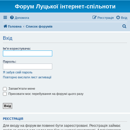
Форум Луцької інтернет-спільноти
Допомога
Реєстрація
Вхід
П
Головна
Список форумів
о
Вхід
ш
у
Ім'я користувача:
к
Пароль:
Я забув свій пароль
Повторно вислати лист активації
Запам'ятати мене
Приховати моє перебування на форумі цього разу
РЕЄСТРАЦІЯ
Для входу на форум ви повинні бути зареєстровані. Реєстрація займає