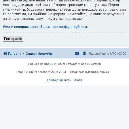
декілька секунд але надає вам більш широкі можливості. Адміністратор
може надати додаткові привілеї зареєстрованим користувачам. Перед
тим, як увійти, будь ласка, переконайтесь що ви погоджуєтесь з правилами
та політиками, які прийняті на форумі. Пам'ятайте, що ваше перебування
на форумі означає вашу згоду з усіма правилами.
Умови використання
|
Заява про конфіденційність
Реєстрація
Головна
Список форумів
Часовий пояс
UTC+03:00
Працює на
phpBB
® Forum Software © phpBB Limited
Український переклад © 2005-2023
Українська підтримка phpBB
Конфіденційність
|
Умови