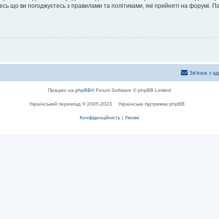
йтесь що ви погоджуєтесь з правилами та політиками, які прийняті на форумі.
Зв'язок з а
Працює на
phpBB
® Forum Software © phpBB Limited
Український переклад © 2005-2023
Українська підтримка phpBB
Конфіденційність
|
Умови