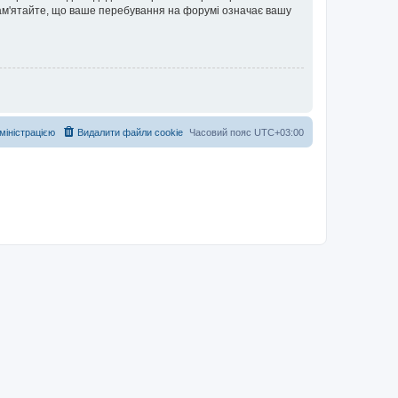
 Пам'ятайте, що ваше перебування на форумі означає вашу
дміністрацією
Видалити файли cookie
Часовий пояс
UTC+03:00