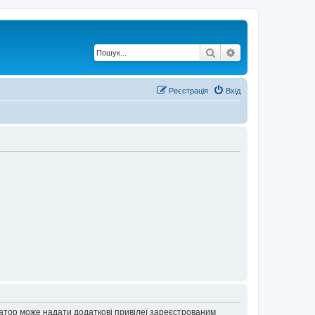
Пошук
Розширений по
Реєстрація
Вхід
ратор може надати додаткові привілеї зареєстрованим