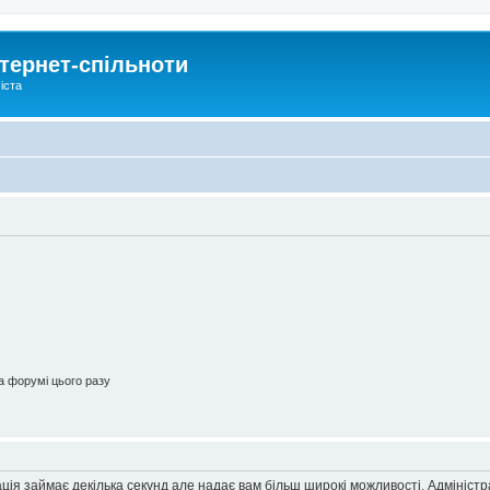
тернет-спільноти
іста
 форумі цього разу
ація займає декілька секунд але надає вам більш широкі можливості. Адмініст