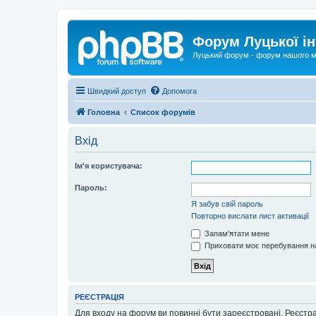
Форум Луцької ін
Луцький форум - форум нашого м
Швидкий доступ
Допомога
Головна
Список форумів
Вхід
Ім'я користувача:
Пароль:
Я забув свій пароль
Повторно вислати лист активації
Запам'ятати мене
Приховати моє перебування на
РЕЄСТРАЦІЯ
Для входу на форум ви повинні бути зареєстровані. Реєстр