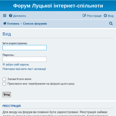
Форум Луцької інтернет-спільноти
Допомога
Реєстрація
Вхід
П
Головна
Список форумів
о
Вхід
ш
у
Ім'я користувача:
к
Пароль:
Я забув свій пароль
Повторно вислати лист активації
Запам'ятати мене
Приховати моє перебування на форумі цього разу
РЕЄСТРАЦІЯ
Для входу на форум ви повинні бути зареєстровані. Реєстрація займає