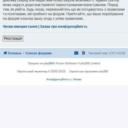
декілька секунд але надає вам більш широкі можливості. Адміністратор
може надати додаткові привілеї зареєстрованим користувачам. Перед
тим, як увійти, будь ласка, переконайтесь що ви погоджуєтесь з правилами
та політиками, які прийняті на форумі. Пам'ятайте, що ваше перебування
на форумі означає вашу згоду з усіма правилами.
Умови використання
|
Заява про конфіденційність
Реєстрація
Головна
Список форумів
Часовий пояс
UTC+03:00
Працює на
phpBB
® Forum Software © phpBB Limited
Український переклад © 2005-2023
Українська підтримка phpBB
Конфіденційність
|
Умови