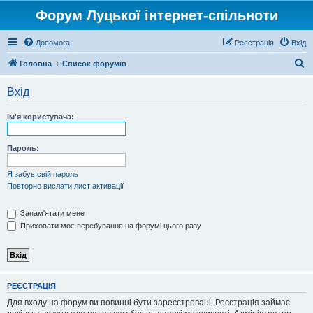
Форум Луцької інтернет-спільноти
Допомога
Реєстрація
Вхід
П
Головна
Список форумів
о
Вхід
ш
у
Ім'я користувача:
к
Пароль:
Я забув свій пароль
Повторно вислати лист активації
Запам'ятати мене
Приховати моє перебування на форумі цього разу
РЕЄСТРАЦІЯ
Для входу на форум ви повинні бути зареєстровані. Реєстрація займає