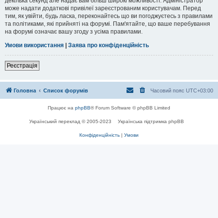
декілька секунд але надає вам більш широкі можливості. Адміністратор
може надати додаткові привілеї зареєстрованим користувачам. Перед
тим, як увійти, будь ласка, переконайтесь що ви погоджуєтесь з правилами
та політиками, які прийняті на форумі. Пам'ятайте, що ваше перебування
на форумі означає вашу згоду з усіма правилами.
Умови використання
|
Заява про конфіденційність
Реєстрація
Головна
Список форумів
Часовий пояс
UTC+03:00
Працює на
phpBB
® Forum Software © phpBB Limited
Український переклад © 2005-2023
Українська підтримка phpBB
Конфіденційність
|
Умови