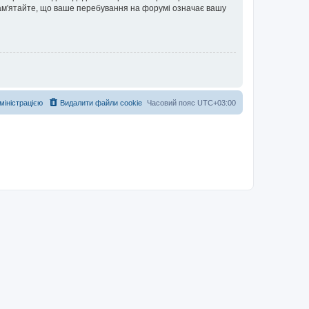
 Пам'ятайте, що ваше перебування на форумі означає вашу
дміністрацією
Видалити файли cookie
Часовий пояс
UTC+03:00