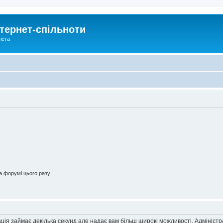
тернет-спільноти
іста
 форумі цього разу
ація займає декілька секунд але надає вам більш широкі можливості. Адмініст