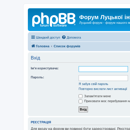
Форум Луцької ін
Луцький форум - форум нашого м
Швидкий доступ
Допомога
Головна
Список форумів
Вхід
Ім'я користувача:
Пароль:
Я забув свій пароль
Повторно вислати лист активації
Запам'ятати мене
Приховати моє перебування на
РЕЄСТРАЦІЯ
Для входу на форум ви повинні бути зареєстровані. Реєстр