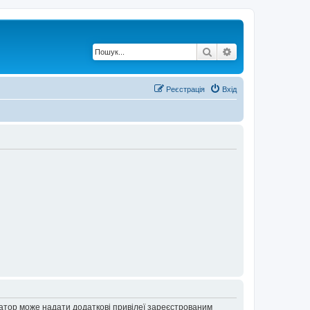
Пошук
Розширений по
Реєстрація
Вхід
ратор може надати додаткові привілеї зареєстрованим