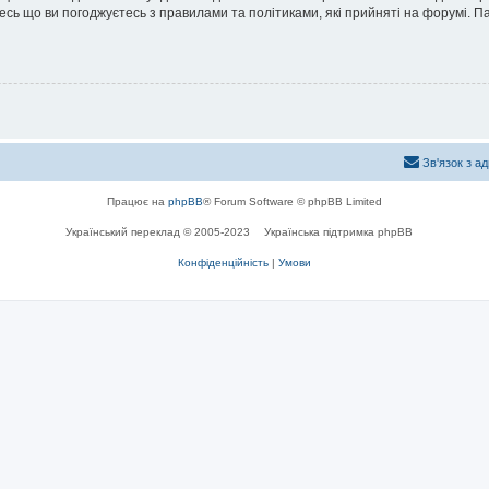
йтесь що ви погоджуєтесь з правилами та політиками, які прийняті на форумі.
Зв'язок з а
Працює на
phpBB
® Forum Software © phpBB Limited
Український переклад © 2005-2023
Українська підтримка phpBB
Конфіденційність
|
Умови