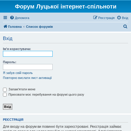
Форум Луцької інтернет-спільноти
Допомога
Реєстрація
Вхід
П
Головна
Список форумів
о
Вхід
ш
у
Ім'я користувача:
к
Пароль:
Я забув свій пароль
Повторно вислати лист активації
Запам'ятати мене
Приховати моє перебування на форумі цього разу
РЕЄСТРАЦІЯ
Для входу на форум ви повинні бути зареєстровані. Реєстрація займає