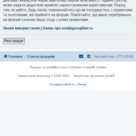
декілька секунд але надає вам більш широкі можливості. Адміністратор
може надати додаткові привілеї зареєстрованим користувачам. Перед
тим, як увійти, будь ласка, переконайтесь що ви погоджуєтесь з правилами
та політиками, які прийняті на форумі. Пам'ятайте, що ваше перебування
на форумі означає вашу згоду з усіма правилами.
Умови використання
|
Заява про конфіденційність
Реєстрація
Головна
Список форумів
Часовий пояс
UTC+03:00
Працює на
phpBB
® Forum Software © phpBB Limited
Український переклад © 2005-2023
Українська підтримка phpBB
Конфіденційність
|
Умови