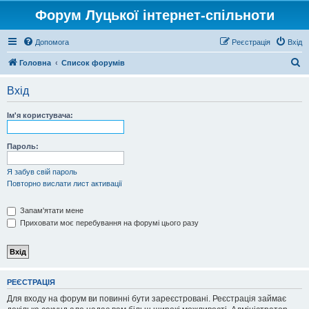
Форум Луцької інтернет-спільноти
Допомога
Реєстрація
Вхід
П
Головна
Список форумів
о
Вхід
ш
у
Ім'я користувача:
к
Пароль:
Я забув свій пароль
Повторно вислати лист активації
Запам'ятати мене
Приховати моє перебування на форумі цього разу
РЕЄСТРАЦІЯ
Для входу на форум ви повинні бути зареєстровані. Реєстрація займає