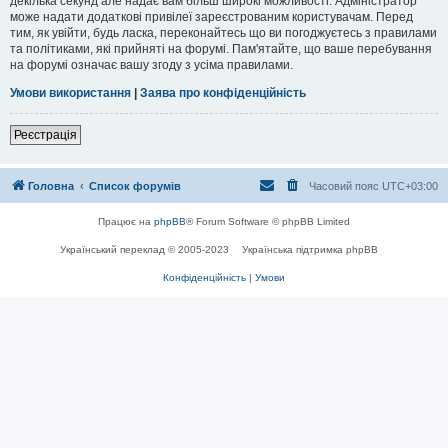
декілька секунд але надає вам більш широкі можливості. Адміністратор
може надати додаткові привілеї зареєстрованим користувачам. Перед
тим, як увійти, будь ласка, переконайтесь що ви погоджуєтесь з правилами
та політиками, які прийняті на форумі. Пам'ятайте, що ваше перебування
на форумі означає вашу згоду з усіма правилами.
Умови використання
|
Заява про конфіденційність
Реєстрація
Головна
Список форумів
Часовий пояс
UTC+03:00
Працює на
phpBB
® Forum Software © phpBB Limited
Український переклад © 2005-2023
Українська підтримка phpBB
Конфіденційність
|
Умови