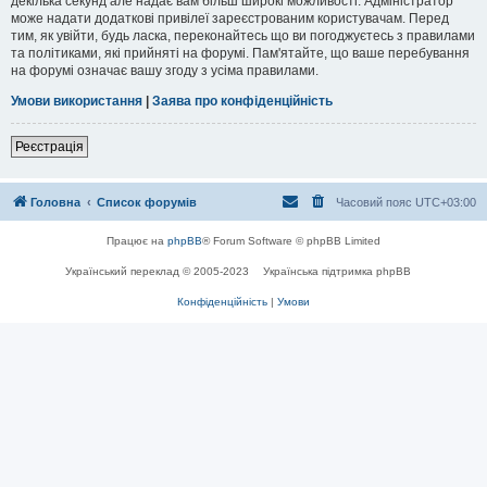
декілька секунд але надає вам більш широкі можливості. Адміністратор
може надати додаткові привілеї зареєстрованим користувачам. Перед
тим, як увійти, будь ласка, переконайтесь що ви погоджуєтесь з правилами
та політиками, які прийняті на форумі. Пам'ятайте, що ваше перебування
на форумі означає вашу згоду з усіма правилами.
Умови використання
|
Заява про конфіденційність
Реєстрація
Головна
Список форумів
Часовий пояс
UTC+03:00
Працює на
phpBB
® Forum Software © phpBB Limited
Український переклад © 2005-2023
Українська підтримка phpBB
Конфіденційність
|
Умови