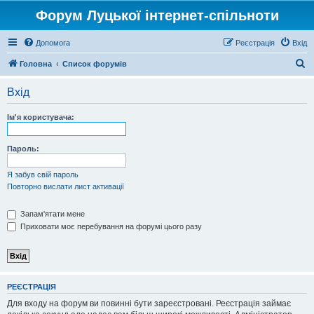
Форум Луцької інтернет-спільноти
Допомога
Реєстрація
Вхід
П
Головна
Список форумів
о
Вхід
ш
у
Ім'я користувача:
к
Пароль:
Я забув свій пароль
Повторно вислати лист активації
Запам'ятати мене
Приховати моє перебування на форумі цього разу
РЕЄСТРАЦІЯ
Для входу на форум ви повинні бути зареєстровані. Реєстрація займає