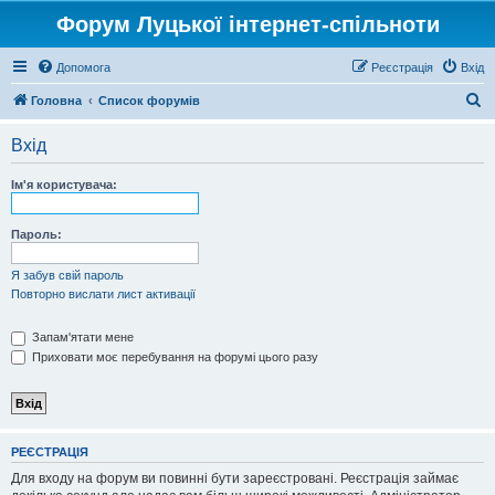
Форум Луцької інтернет-спільноти
Допомога
Реєстрація
Вхід
П
Головна
Список форумів
о
Вхід
ш
у
Ім'я користувача:
к
Пароль:
Я забув свій пароль
Повторно вислати лист активації
Запам'ятати мене
Приховати моє перебування на форумі цього разу
РЕЄСТРАЦІЯ
Для входу на форум ви повинні бути зареєстровані. Реєстрація займає