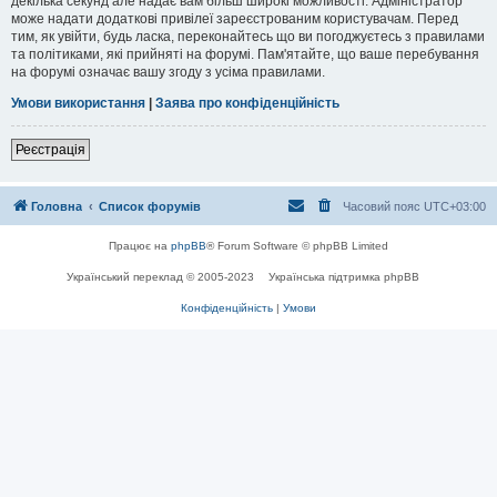
декілька секунд але надає вам більш широкі можливості. Адміністратор
може надати додаткові привілеї зареєстрованим користувачам. Перед
тим, як увійти, будь ласка, переконайтесь що ви погоджуєтесь з правилами
та політиками, які прийняті на форумі. Пам'ятайте, що ваше перебування
на форумі означає вашу згоду з усіма правилами.
Умови використання
|
Заява про конфіденційність
Реєстрація
Головна
Список форумів
Часовий пояс
UTC+03:00
Працює на
phpBB
® Forum Software © phpBB Limited
Український переклад © 2005-2023
Українська підтримка phpBB
Конфіденційність
|
Умови