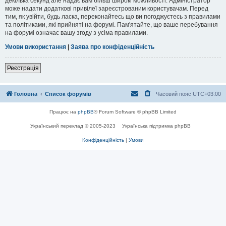
декілька секунд але надає вам більш широкі можливості. Адміністратор
може надати додаткові привілеї зареєстрованим користувачам. Перед
тим, як увійти, будь ласка, переконайтесь що ви погоджуєтесь з правилами
та політиками, які прийняті на форумі. Пам'ятайте, що ваше перебування
на форумі означає вашу згоду з усіма правилами.
Умови використання
|
Заява про конфіденційність
Реєстрація
Головна
Список форумів
Часовий пояс
UTC+03:00
Працює на
phpBB
® Forum Software © phpBB Limited
Український переклад © 2005-2023
Українська підтримка phpBB
Конфіденційність
|
Умови