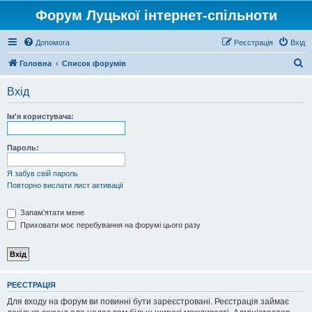
Форум Луцької інтернет-спільноти
Допомога
Реєстрація
Вхід
П
Головна
Список форумів
о
Вхід
ш
у
Ім'я користувача:
к
Пароль:
Я забув свій пароль
Повторно вислати лист активації
Запам'ятати мене
Приховати моє перебування на форумі цього разу
РЕЄСТРАЦІЯ
Для входу на форум ви повинні бути зареєстровані. Реєстрація займає