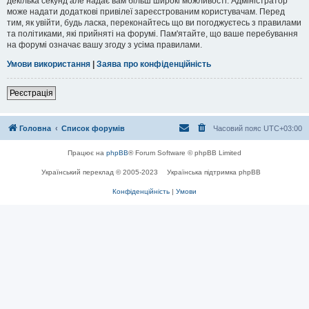
декілька секунд але надає вам більш широкі можливості. Адміністратор
може надати додаткові привілеї зареєстрованим користувачам. Перед
тим, як увійти, будь ласка, переконайтесь що ви погоджуєтесь з правилами
та політиками, які прийняті на форумі. Пам'ятайте, що ваше перебування
на форумі означає вашу згоду з усіма правилами.
Умови використання
|
Заява про конфіденційність
Реєстрація
Головна
Список форумів
Часовий пояс
UTC+03:00
Працює на
phpBB
® Forum Software © phpBB Limited
Український переклад © 2005-2023
Українська підтримка phpBB
Конфіденційність
|
Умови