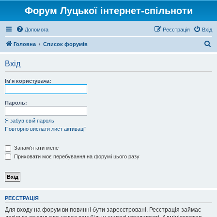
Форум Луцької інтернет-спільноти
Допомога
Реєстрація
Вхід
П
Головна
Список форумів
о
Вхід
ш
у
Ім'я користувача:
к
Пароль:
Я забув свій пароль
Повторно вислати лист активації
Запам'ятати мене
Приховати моє перебування на форумі цього разу
РЕЄСТРАЦІЯ
Для входу на форум ви повинні бути зареєстровані. Реєстрація займає