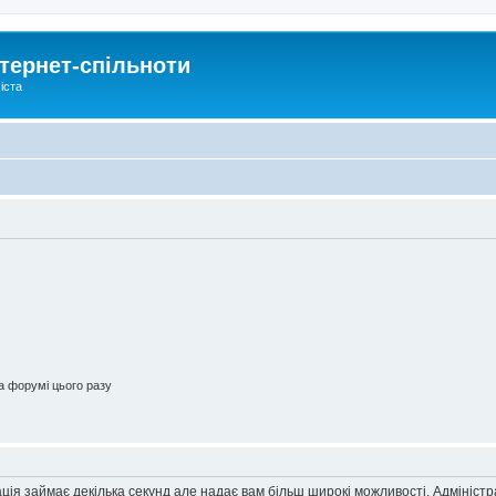
тернет-спільноти
іста
 форумі цього разу
ація займає декілька секунд але надає вам більш широкі можливості. Адмініст