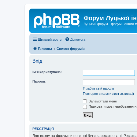
Форум Луцької ін
Луцький форум - форум нашого м
Швидкий доступ
Допомога
Головна
Список форумів
Вхід
Ім'я користувача:
Пароль:
Я забув свій пароль
Повторно вислати лист активації
Запам'ятати мене
Приховати моє перебування на
РЕЄСТРАЦІЯ
Для входу на форум ви повинні бути зареєстровані. Реєстр