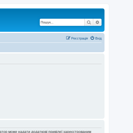
Пошук
Розширений по
Реєстрація
Вхід
ратор може надати додаткові привілеї зареєстрованим