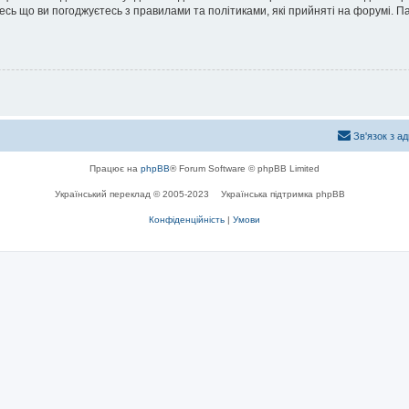
йтесь що ви погоджуєтесь з правилами та політиками, які прийняті на форумі.
Зв'язок з а
Працює на
phpBB
® Forum Software © phpBB Limited
Український переклад © 2005-2023
Українська підтримка phpBB
Конфіденційність
|
Умови