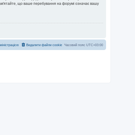
 Пам'ятайте, що ваше перебування на форумі означає вашу
дміністрацією
Видалити файли cookie
Часовий пояс
UTC+03:00