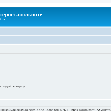
тернет-спільноти
іста
 форумі цього разу
ація займає декілька секунд але надає вам більш широкі можливості. Адмініст