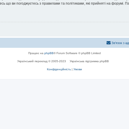
йтесь що ви погоджуєтесь з правилами та політиками, які прийняті на форумі.
Зв'язок з а
Працює на
phpBB
® Forum Software © phpBB Limited
Український переклад © 2005-2023
Українська підтримка phpBB
Конфіденційність
|
Умови