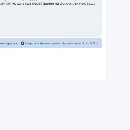
 Пам'ятайте, що ваше перебування на форумі означає вашу
дміністрацією
Видалити файли cookie
Часовий пояс
UTC+03:00