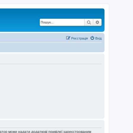
Пошук
Розширений по
Реєстрація
Вхід
ратор може надати додаткові привілеї зареєстрованим