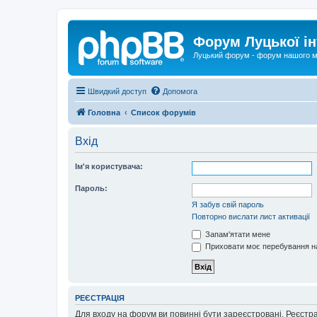
Форум Луцької ін
Луцький форум - форум нашого м
Швидкий доступ
Допомога
Головна
Список форумів
Вхід
Ім'я користувача:
Пароль:
Я забув свій пароль
Повторно вислати лист активації
Запам'ятати мене
Приховати моє перебування на
РЕЄСТРАЦІЯ
Для входу на форум ви повинні бути зареєстровані. Реєстр