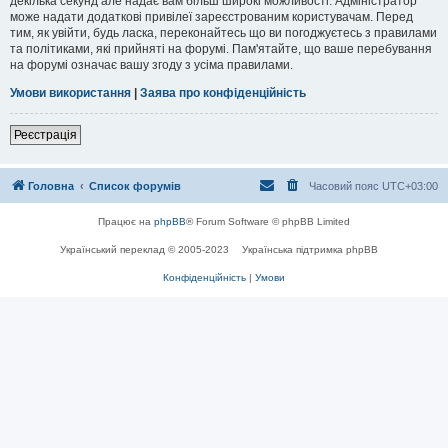
декілька секунд але надає вам більш широкі можливості. Адміністратор
може надати додаткові привілеї зареєстрованим користувачам. Перед
тим, як увійти, будь ласка, переконайтесь що ви погоджуєтесь з правилами
та політиками, які прийняті на форумі. Пам'ятайте, що ваше перебування
на форумі означає вашу згоду з усіма правилами.
Умови використання
|
Заява про конфіденційність
Реєстрація
Головна
Список форумів
Часовий пояс
UTC+03:00
Працює на
phpBB
® Forum Software © phpBB Limited
Український переклад © 2005-2023
Українська підтримка phpBB
Конфіденційність
|
Умови