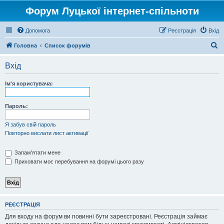
Форум Луцької інтернет-спільноти
Допомога
Реєстрація
Вхід
П
Головна
Список форумів
о
Вхід
ш
у
Ім'я користувача:
к
Пароль:
Я забув свій пароль
Повторно вислати лист активації
Запам'ятати мене
Приховати моє перебування на форумі цього разу
РЕЄСТРАЦІЯ
Для входу на форум ви повинні бути зареєстровані. Реєстрація займає