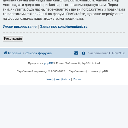
декілька секунд але надає вам більш широкі можливості. Адміністратор
може надати додаткові привілеї зареєстрованим користувачам. Перед
тим, як увійти, будь ласка, переконайтесь що ви погоджуєтесь з правилами
та політиками, які прийняті на форумі. Пам'ятайте, що ваше перебування
на форумі означає вашу згоду з усіма правилами.
Умови використання
|
Заява про конфіденційність
Реєстрація
Головна
Список форумів
Часовий пояс
UTC+03:00
Працює на
phpBB
® Forum Software © phpBB Limited
Український переклад © 2005-2023
Українська підтримка phpBB
Конфіденційність
|
Умови