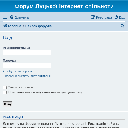
Форум Луцької інтернет-спільноти
Допомога
Реєстрація
Вхід
П
Головна
Список форумів
о
Вхід
ш
у
Ім'я користувача:
к
Пароль:
Я забув свій пароль
Повторно вислати лист активації
Запам'ятати мене
Приховати моє перебування на форумі цього разу
РЕЄСТРАЦІЯ
Для входу на форум ви повинні бути зареєстровані. Реєстрація займає