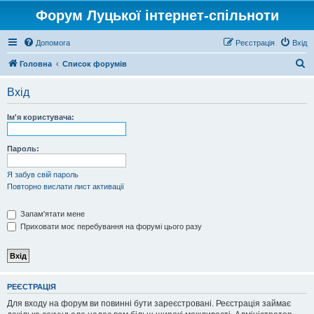
Форум Луцької інтернет-спільноти
Допомога
Реєстрація
Вхід
П
Головна
Список форумів
о
Вхід
ш
у
Ім'я користувача:
к
Пароль:
Я забув свій пароль
Повторно вислати лист активації
Запам'ятати мене
Приховати моє перебування на форумі цього разу
РЕЄСТРАЦІЯ
Для входу на форум ви повинні бути зареєстровані. Реєстрація займає