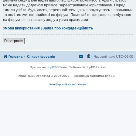
декілька секунд але надає вам більш широкі можливості. Адміністратор
може надати додаткові привілеї зареєстрованим користувачам. Перед
тим, як увійти, будь ласка, переконайтесь що ви погоджуєтесь з правилами
та політиками, які прийняті на форумі. Пам'ятайте, що ваше перебування
на форумі означає вашу згоду з усіма правилами.
Умови використання
|
Заява про конфіденційність
Реєстрація
Головна
Список форумів
Часовий пояс
UTC+03:00
Працює на
phpBB
® Forum Software © phpBB Limited
Український переклад © 2005-2023
Українська підтримка phpBB
Конфіденційність
|
Умови