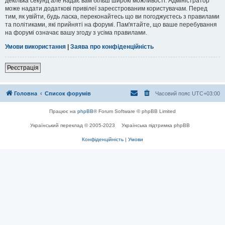
декілька секунд але надає вам більш широкі можливості. Адміністратор
може надати додаткові привілеї зареєстрованим користувачам. Перед
тим, як увійти, будь ласка, переконайтесь що ви погоджуєтесь з правилами
та політиками, які прийняті на форумі. Пам'ятайте, що ваше перебування
на форумі означає вашу згоду з усіма правилами.
Умови використання
|
Заява про конфіденційність
Реєстрація
Головна
Список форумів
Часовий пояс
UTC+03:00
Працює на
phpBB
® Forum Software © phpBB Limited
Український переклад © 2005-2023
Українська підтримка phpBB
Конфіденційність
|
Умови