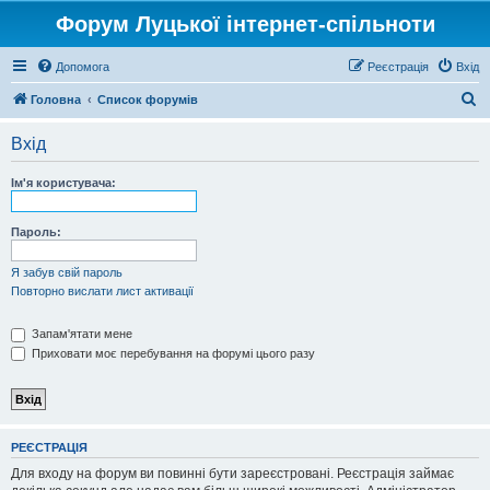
Форум Луцької інтернет-спільноти
Допомога
Реєстрація
Вхід
П
Головна
Список форумів
о
Вхід
ш
у
Ім'я користувача:
к
Пароль:
Я забув свій пароль
Повторно вислати лист активації
Запам'ятати мене
Приховати моє перебування на форумі цього разу
РЕЄСТРАЦІЯ
Для входу на форум ви повинні бути зареєстровані. Реєстрація займає