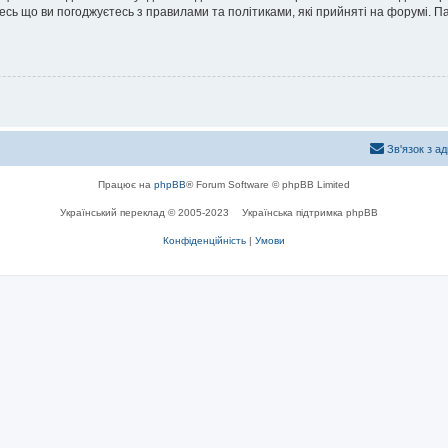
йтесь що ви погоджуєтесь з правилами та політиками, які прийняті на форумі.
Зв'язок з а
Працює на
phpBB
® Forum Software © phpBB Limited
Український переклад © 2005-2023
Українська підтримка phpBB
Конфіденційність
|
Умови