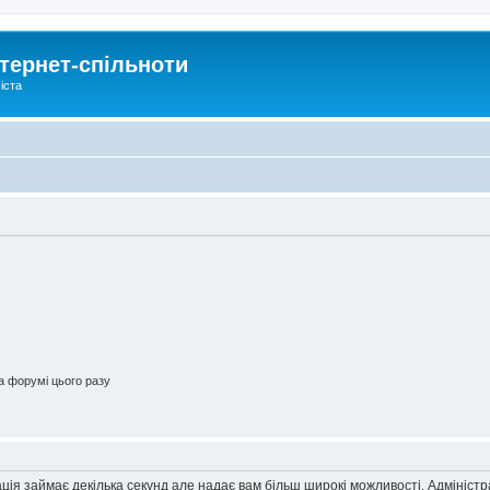
тернет-спільноти
іста
 форумі цього разу
ація займає декілька секунд але надає вам більш широкі можливості. Адмініст