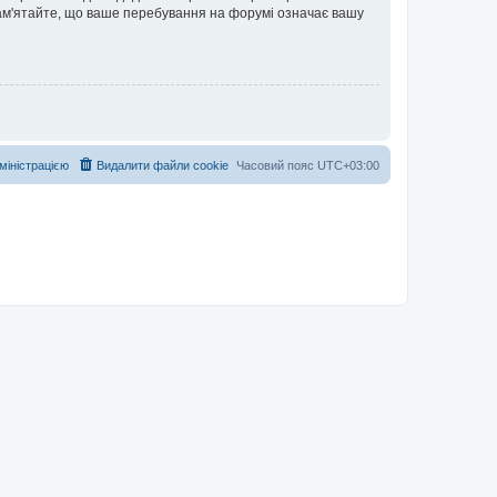
 Пам'ятайте, що ваше перебування на форумі означає вашу
дміністрацією
Видалити файли cookie
Часовий пояс
UTC+03:00