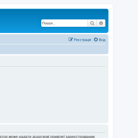
Пошук
Розширений по
Реєстрація
Вхід
ратор може надати додаткові привілеї зареєстрованим