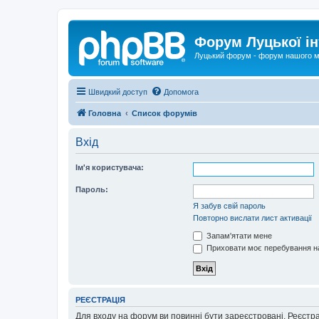
Форум Луцької ін
Луцький форум - форум нашого м
Швидкий доступ
Допомога
Головна
Список форумів
Вхід
Ім'я користувача:
Пароль:
Я забув свій пароль
Повторно вислати лист активації
Запам'ятати мене
Приховати моє перебування на
РЕЄСТРАЦІЯ
Для входу на форум ви повинні бути зареєстровані. Реєстр