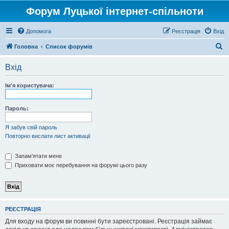
Форум Луцької інтернет-спільноти
Допомога
Реєстрація
Вхід
П
Головна
Список форумів
о
Вхід
ш
у
Ім'я користувача:
к
Пароль:
Я забув свій пароль
Повторно вислати лист активації
Запам'ятати мене
Приховати моє перебування на форумі цього разу
РЕЄСТРАЦІЯ
Для входу на форум ви повинні бути зареєстровані. Реєстрація займає