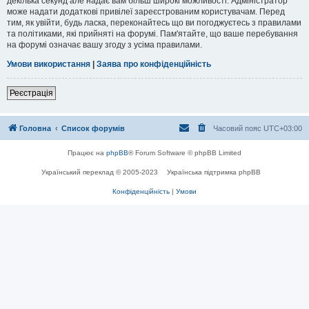
декілька секунд але надає вам більш широкі можливості. Адміністратор
може надати додаткові привілеї зареєстрованим користувачам. Перед
тим, як увійти, будь ласка, переконайтесь що ви погоджуєтесь з правилами
та політиками, які прийняті на форумі. Пам'ятайте, що ваше перебування
на форумі означає вашу згоду з усіма правилами.
Умови використання
|
Заява про конфіденційність
Реєстрація
Головна
Список форумів
Часовий пояс
UTC+03:00
Працює на
phpBB
® Forum Software © phpBB Limited
Український переклад © 2005-2023
Українська підтримка phpBB
Конфіденційність
|
Умови