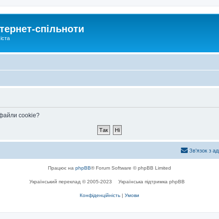
тернет-спільноти
іста
 файли cookie?
Зв'язок з а
Працює на
phpBB
® Forum Software © phpBB Limited
Український переклад © 2005-2023
Українська підтримка phpBB
Конфіденційність
|
Умови