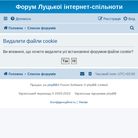
Форум Луцької інтернет-спільноти
Допомога
Реєстрація
Вхід
П
Головна
Список форумів
о
Видалити файли cookie
ш
у
Ви впевнені, що хочете видалити усі встановлені форумом файли cookie?
к
Головна
Список форумів
Часовий пояс
UTC+03:00
Працює на
phpBB
® Forum Software © phpBB Limited
Український переклад © 2005-2023
Українська підтримка phpBB
Конфіденційність
|
Умови