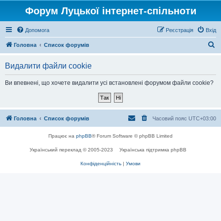
Форум Луцької інтернет-спільноти
Допомога
Реєстрація
Вхід
П
Головна
Список форумів
о
Видалити файли cookie
ш
у
Ви впевнені, що хочете видалити усі встановлені форумом файли cookie?
к
Головна
Список форумів
Часовий пояс
UTC+03:00
Працює на
phpBB
® Forum Software © phpBB Limited
Український переклад © 2005-2023
Українська підтримка phpBB
Конфіденційність
|
Умови