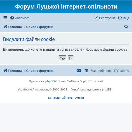
Форум Луцької інтернет-спільноти
Допомога
Реєстрація
Вхід
П
Головна
Список форумів
о
Видалити файли cookie
ш
у
Ви впевнені, що хочете видалити усі встановлені форумом файли cookie?
к
Головна
Список форумів
Часовий пояс
UTC+03:00
Працює на
phpBB
® Forum Software © phpBB Limited
Український переклад © 2005-2023
Українська підтримка phpBB
Конфіденційність
|
Умови