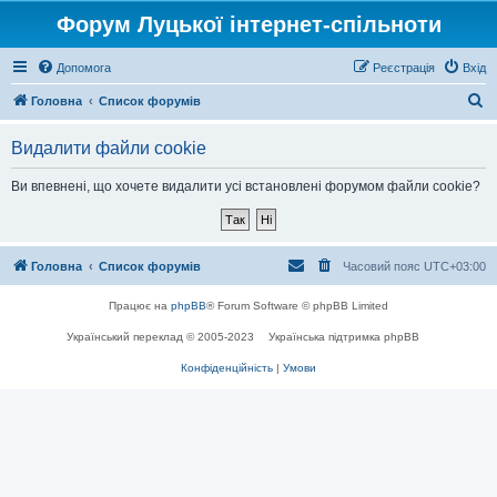
Форум Луцької інтернет-спільноти
Допомога
Реєстрація
Вхід
П
Головна
Список форумів
о
Видалити файли cookie
ш
у
Ви впевнені, що хочете видалити усі встановлені форумом файли cookie?
к
Головна
Список форумів
Часовий пояс
UTC+03:00
Працює на
phpBB
® Forum Software © phpBB Limited
Український переклад © 2005-2023
Українська підтримка phpBB
Конфіденційність
|
Умови