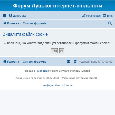
Форум Луцької інтернет-спільноти
Допомога
Реєстрація
Вхід
П
Головна
Список форумів
о
Видалити файли cookie
ш
у
Ви впевнені, що хочете видалити усі встановлені форумом файли cookie?
к
Головна
Список форумів
Часовий пояс
UTC+03:00
Працює на
phpBB
® Forum Software © phpBB Limited
Український переклад © 2005-2023
Українська підтримка phpBB
Конфіденційність
|
Умови