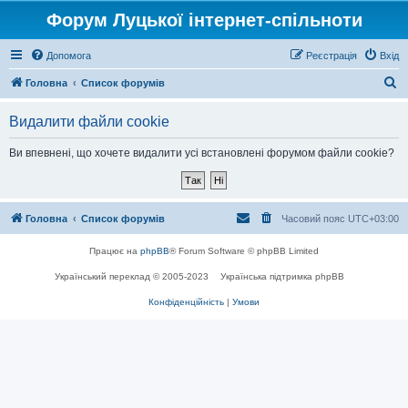
Форум Луцької інтернет-спільноти
Допомога
Реєстрація
Вхід
П
Головна
Список форумів
о
Видалити файли cookie
ш
у
Ви впевнені, що хочете видалити усі встановлені форумом файли cookie?
к
Головна
Список форумів
Часовий пояс
UTC+03:00
Працює на
phpBB
® Forum Software © phpBB Limited
Український переклад © 2005-2023
Українська підтримка phpBB
Конфіденційність
|
Умови