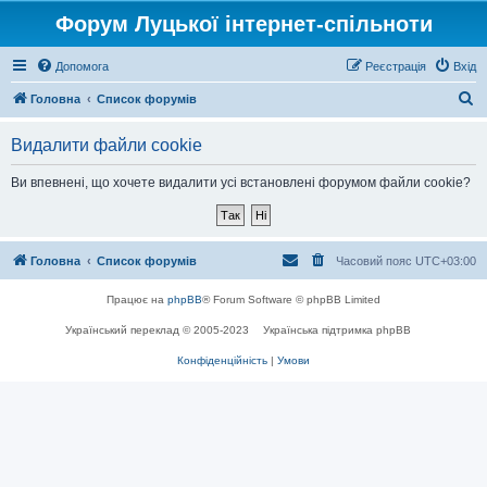
Форум Луцької інтернет-спільноти
Допомога
Реєстрація
Вхід
П
Головна
Список форумів
о
Видалити файли cookie
ш
у
Ви впевнені, що хочете видалити усі встановлені форумом файли cookie?
к
Головна
Список форумів
Часовий пояс
UTC+03:00
Працює на
phpBB
® Forum Software © phpBB Limited
Український переклад © 2005-2023
Українська підтримка phpBB
Конфіденційність
|
Умови