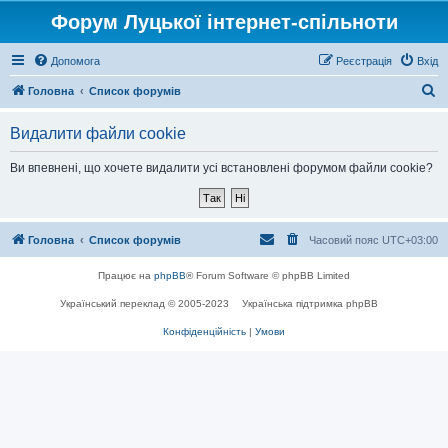
Форум Луцької інтернет-спільноти
Допомога
Реєстрація
Вхід
П
Головна
Список форумів
о
Видалити файли cookie
ш
у
Ви впевнені, що хочете видалити усі встановлені форумом файли cookie?
к
Головна
Список форумів
Часовий пояс
UTC+03:00
Працює на
phpBB
® Forum Software © phpBB Limited
Український переклад © 2005-2023
Українська підтримка phpBB
Конфіденційність
|
Умови