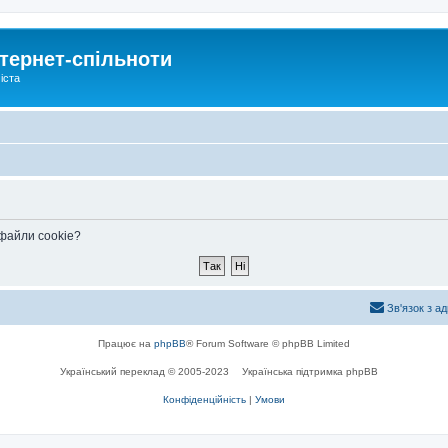
тернет-спільноти
іста
 файли cookie?
Зв'язок з а
Працює на
phpBB
® Forum Software © phpBB Limited
Український переклад © 2005-2023
Українська підтримка phpBB
Конфіденційність
|
Умови