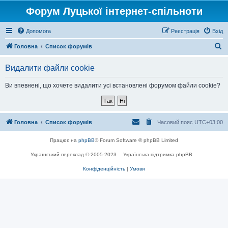
Форум Луцької інтернет-спільноти
Допомога
Реєстрація
Вхід
П
Головна
Список форумів
о
Видалити файли cookie
ш
у
Ви впевнені, що хочете видалити усі встановлені форумом файли cookie?
к
Головна
Список форумів
Часовий пояс
UTC+03:00
Працює на
phpBB
® Forum Software © phpBB Limited
Український переклад © 2005-2023
Українська підтримка phpBB
Конфіденційність
|
Умови