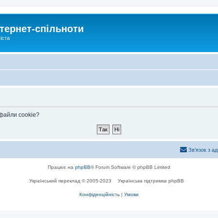
тернет-спільноти
іста
 файли cookie?
Зв'язок з а
Працює на
phpBB
® Forum Software © phpBB Limited
Український переклад © 2005-2023
Українська підтримка phpBB
Конфіденційність
|
Умови