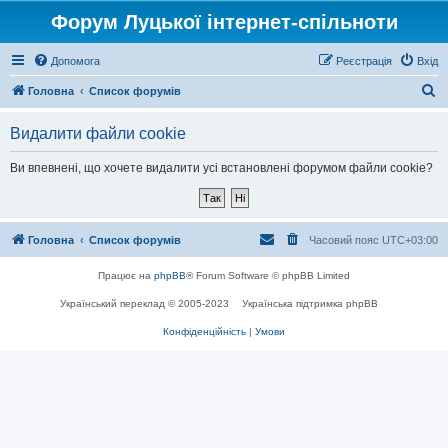
Форум Луцької інтернет-спільноти
Допомога
Реєстрація
Вхід
П
Головна
Список форумів
о
Видалити файли cookie
ш
у
Ви впевнені, що хочете видалити усі встановлені форумом файли cookie?
к
Головна
Список форумів
Часовий пояс
UTC+03:00
Працює на
phpBB
® Forum Software © phpBB Limited
Український переклад © 2005-2023
Українська підтримка phpBB
Конфіденційність
|
Умови