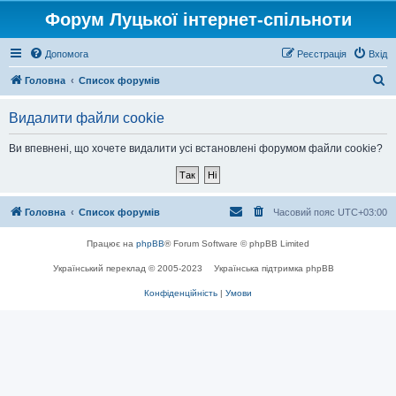
Форум Луцької інтернет-спільноти
Допомога
Реєстрація
Вхід
П
Головна
Список форумів
о
Видалити файли cookie
ш
у
Ви впевнені, що хочете видалити усі встановлені форумом файли cookie?
к
Головна
Список форумів
Часовий пояс
UTC+03:00
Працює на
phpBB
® Forum Software © phpBB Limited
Український переклад © 2005-2023
Українська підтримка phpBB
Конфіденційність
|
Умови