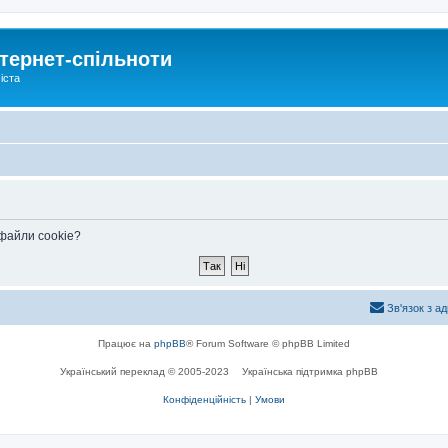
тернет-спільноти
іста
 файли cookie?
Зв'язок з а
Працює на
phpBB
® Forum Software © phpBB Limited
Український переклад © 2005-2023
Українська підтримка phpBB
Конфіденційність
|
Умови