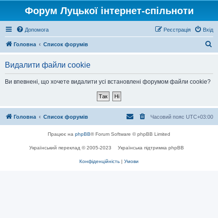
Форум Луцької інтернет-спільноти
Допомога
Реєстрація
Вхід
П
Головна
Список форумів
о
Видалити файли cookie
ш
у
Ви впевнені, що хочете видалити усі встановлені форумом файли cookie?
к
Головна
Список форумів
Часовий пояс
UTC+03:00
Працює на
phpBB
® Forum Software © phpBB Limited
Український переклад © 2005-2023
Українська підтримка phpBB
Конфіденційність
|
Умови