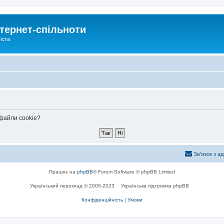
тернет-спільноти
іста
 файли cookie?
Зв'язок з а
Працює на
phpBB
® Forum Software © phpBB Limited
Український переклад © 2005-2023
Українська підтримка phpBB
Конфіденційність
|
Умови