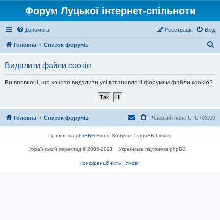
Форум Луцької інтернет-спільноти
Допомога
Реєстрація
Вхід
П
Головна
Список форумів
о
Видалити файли cookie
ш
у
Ви впевнені, що хочете видалити усі встановлені форумом файли cookie?
к
Головна
Список форумів
Часовий пояс
UTC+03:00
Працює на
phpBB
® Forum Software © phpBB Limited
Український переклад © 2005-2023
Українська підтримка phpBB
Конфіденційність
|
Умови