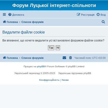
Форум Луцької інтернет-спільноти
Допомога
Реєстрація
Вхід
П
Головна
Список форумів
о
Видалити файли cookie
ш
у
Ви впевнені, що хочете видалити усі встановлені форумом файли cookie?
к
Головна
Список форумів
Часовий пояс
UTC+03:00
Працює на
phpBB
® Forum Software © phpBB Limited
Український переклад © 2005-2023
Українська підтримка phpBB
Конфіденційність
|
Умови