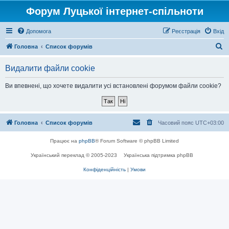
Форум Луцької інтернет-спільноти
Допомога
Реєстрація
Вхід
П
Головна
Список форумів
о
Видалити файли cookie
ш
у
Ви впевнені, що хочете видалити усі встановлені форумом файли cookie?
к
Головна
Список форумів
Часовий пояс
UTC+03:00
Працює на
phpBB
® Forum Software © phpBB Limited
Український переклад © 2005-2023
Українська підтримка phpBB
Конфіденційність
|
Умови