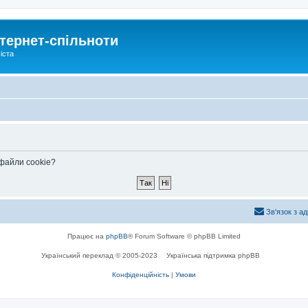
тернет-спільноти
іста
 файли cookie?
Зв'язок з а
Працює на
phpBB
® Forum Software © phpBB Limited
Український переклад © 2005-2023
Українська підтримка phpBB
Конфіденційність
|
Умови